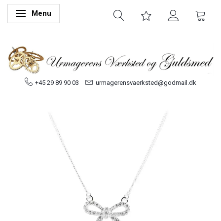
Menu
Skifte navigation
+45 29 89 90 03
urmagerensvaerksted@godmail.dk