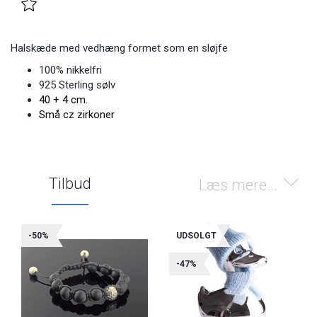
Halskæde med vedhæng formet som en sløjfe
100% nikkelfri
925 Sterling sølv
40 + 4 cm.
Små cz zirkoner
Tilbud
Læs mere...
-50%
UDSOLGT
-47%