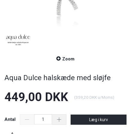
Zoom
Aqua Dulce halskæde med sløjfe
449,00 DKK
(
359,20 DKK
u/Moms
)
Antal
Læg i kurv