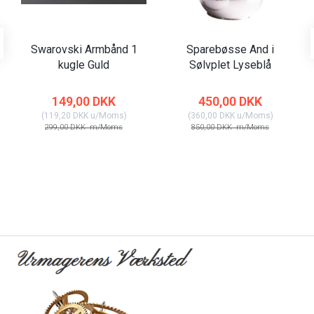
Swarovski Armbånd 1
Sparebøsse And i
kugle Guld
Sølvplet Lyseblå
149,00 DKK
450,00 DKK
(
119,20 DKK
u/Moms
)
(
360,00 DKK
u/Moms
)
299,00 DKK
m/Moms
850,00 DKK
m/Moms