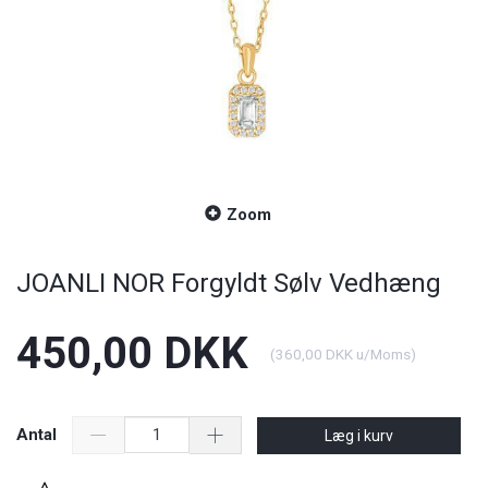
Zoom
JOANLI NOR Forgyldt Sølv Vedhæng
450,00 DKK
(
360,00 DKK
u/Moms
)
Antal
Læg i kurv