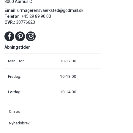
8000 Aarhus C
Email
:
urmagerensvaerksted@godmail.dk
Telefon
: +45 29 89 90 03
CVR.:
30776623
Åbningstider
Man–Tor:
10-17.00
Fredag:
10-18.00
Lørdag:
10-14.00
Om os
Nyhedsbrev