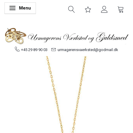
Menu
Skifte navigation
+45 29 89 90 03
urmagerensvaerksted@godmail.dk