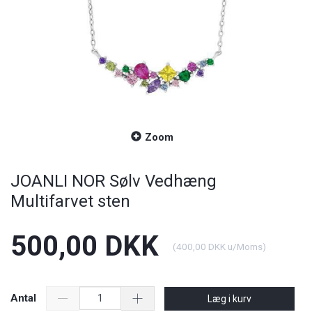
Zoom
JOANLI NOR Sølv Vedhæng
Multifarvet sten
500,00 DKK
(
400,00 DKK
u/Moms
)
Antal
Læg i kurv