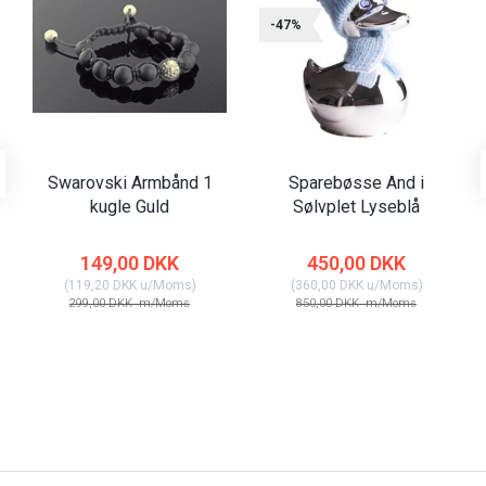
-47%
Swarovski Armbånd 1
Sparebøsse And i
kugle Guld
Sølvplet Lyseblå
149,00 DKK
450,00 DKK
(
119,20 DKK
u/Moms
)
(
360,00 DKK
u/Moms
)
299,00 DKK
m/Moms
850,00 DKK
m/Moms