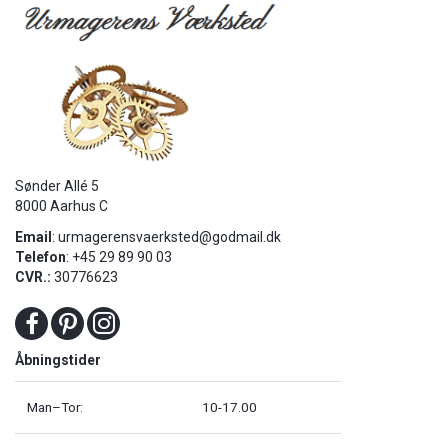
Sønder Allé 5
8000 Aarhus C
Email
:
urmagerensvaerksted@godmail.dk
Telefon
: +45 29 89 90 03
CVR.:
30776623
Åbningstider
Man–Tor:
10-17.00