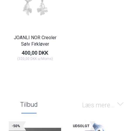
JOANLI NOR Creoler
Sølv Firkløver
400,00 DKK
(
320,00 DKK
u/Moms
)
Tilbud
Læs mere...
-50%
UDSOLGT