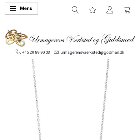
Menu
Skifte navigation
+45 29 89 90 03
urmagerensvaerksted@godmail.dk