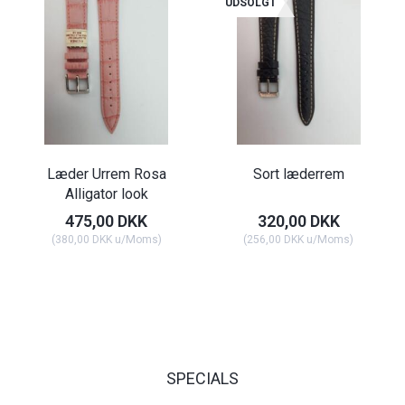
UDSOLGT
Læder Urrem Rosa
Sort læderrem
Alligator look
475,00 DKK
320,00 DKK
(
380,00 DKK
u/Moms
)
(
256,00 DKK
u/Moms
)
SPECIALS