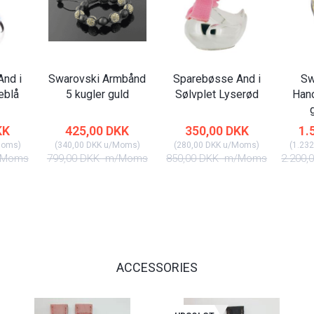
nd i
Swarovski Armbånd
Sparebøsse And i
Sw
eblå
5 kugler guld
Sølvplet Lyserød
Han
KK
425,00 DKK
350,00 DKK
1.
Moms
)
(
340,00 DKK
u/Moms
)
(
280,00 DKK
u/Moms
)
(
1.232
Moms
799,00 DKK
m/Moms
850,00 DKK
m/Moms
2.200,
ACCESSORIES