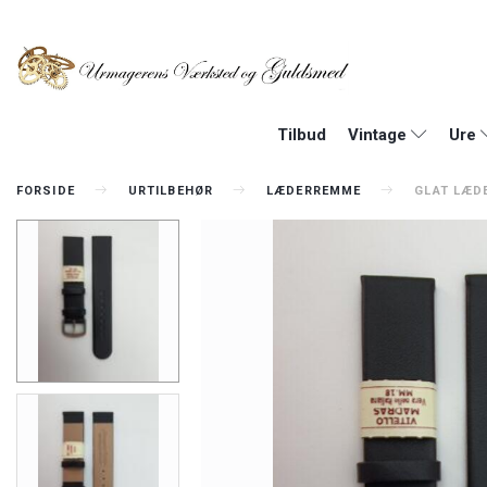
Tilbud
Vintage
Ure
FORSIDE
URTILBEHØR
LÆDERREMME
GLAT LÆD