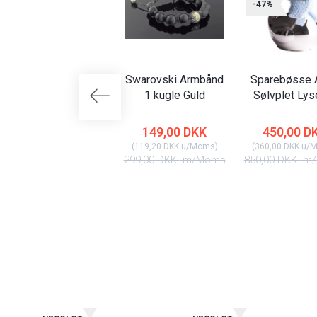
-47%
Swarovski Armbånd
Sparebøsse A
1 kugle Guld
Sølvplet Lys
149,00 DKK
450,00 D
(
119,20 DKK
u/Moms
)
(
360,00 DKK
u/
299,00 DKK
m/Moms
850,00 DKK
m/