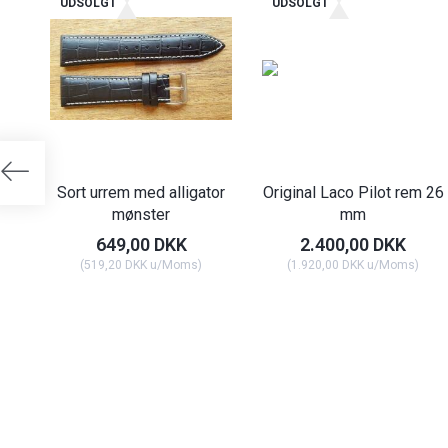
UDSOLGT
UDSOLGT
Sort urrem med alligator
Original Laco Pilot rem 26
mønster
mm
649,00 DKK
2.400,00 DKK
(
519,20 DKK
u/Moms
)
(
1.920,00 DKK
u/Moms
)