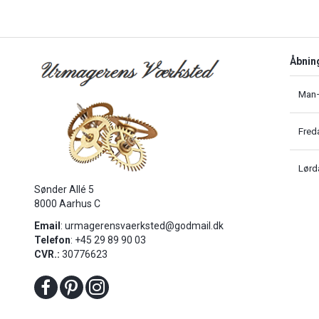
Åbnin
Man–
Fred
Lørd
Sønder Allé 5
8000 Aarhus C
Email
:
urmagerensvaerksted@godmail.dk
Telefon
: +45 29 89 90 03
CVR.:
30776623