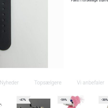
Fåes i forskellige større
Nyheder
Topsælgere
Vi anbefaler
-47%
-59%
-30