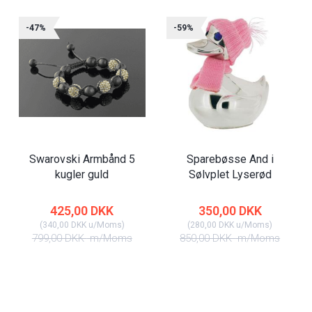
-47%
-59%
Swarovski Armbånd 5
Sparebøsse And i
kugler guld
Sølvplet Lyserød
425,00 DKK
350,00 DKK
(
340,00 DKK
u/Moms
)
(
280,00 DKK
u/Moms
)
799,00 DKK
m/Moms
850,00 DKK
m/Moms