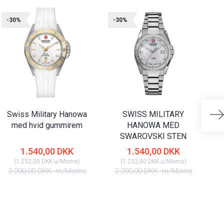
-30%
-30%
-
Swiss Military Hanowa
SWISS MILITARY
med hvid gummirem
HANOWA MED
SWAROVSKI STEN
1.540,00 DKK
1.540,00 DKK
(
1.232,00 DKK
u/Moms
)
(
1.232,00 DKK
u/Moms
)
2.200,00 DKK
m/Moms
2.200,00 DKK
m/Moms