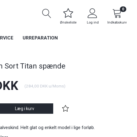
0
Ønskeliste
Log ind
Indkøbskurv
RVICE
URREPARATION
m Sort Titan spænde
DKK
(
284,00 DKK
u/Moms
)
Læg i kurv
lveskind. Helt glat og enkelt model i lige forløb.