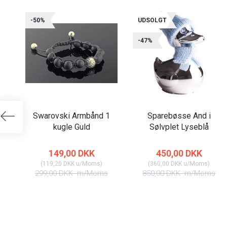
-50%
UDSOLGT
-47%
Swarovski Armbånd 1
Sparebøsse And i
kugle Guld
Sølvplet Lyseblå
149,00 DKK
450,00 DKK
(
119,20 DKK
u/Moms
)
(
360,00 DKK
u/Moms
)
299,00 DKK
m/Moms
850,00 DKK
m/Moms