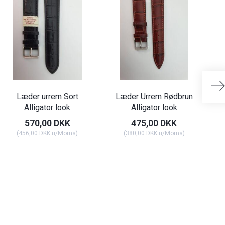
U
Læder urrem Sort
Læder Urrem Rødbrun
Alligator look
Alligator look
570,00 DKK
475,00 DKK
(
456,00 DKK
u/Moms
)
(
380,00 DKK
u/Moms
)