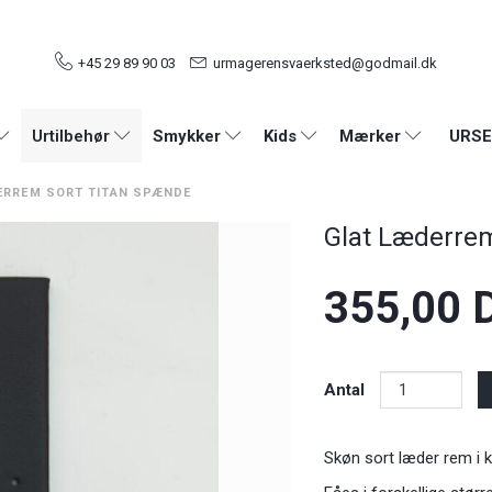
+45 29 89 90 03
urmagerensvaerksted@godmail.dk
URSE
Urtilbehør
Smykker
Kids
Mærker
ERREM SORT TITAN SPÆNDE
Glat Læderre
355,00 
Antal
Skøn sort læder rem i ka