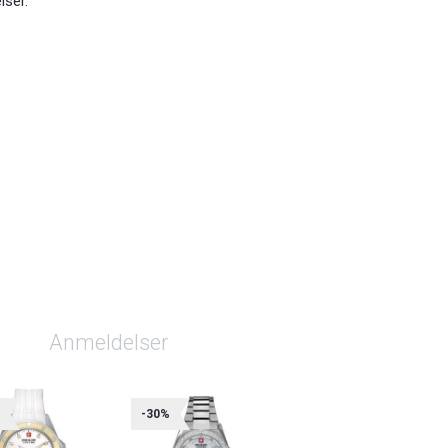
lser.
Anmeldelser
%
-30%
-30%