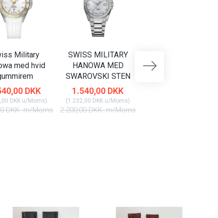
iss Military
SWISS MILITARY
SWISS MILITARY
owa med hvid
HANOWA MED
HANOWA MED DAG
gummirem
SWAROVSKI STEN
DATO
540,00 DKK
1.540,00 DKK
2.170,00 DKK
,00 DKK
u/Moms
)
(
1.232,00 DKK
u/Moms
)
(
1.736,00 DKK
u/Moms
)
00 DKK
m/Moms
2.200,00 DKK
m/Moms
3.100,00 DKK
m/Mom