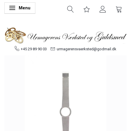
Menu
Skifte navigation
+45 29 89 90 03
urmagerensvaerksted@godmail.dk