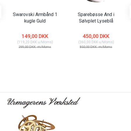
Swarovski Armbånd 1
Sparebøsse And i
kugle Guld
Sølvplet Lyseblå
149,00 DKK
450,00 DKK
(
119,20 DKK
u/Moms
)
(
360,00 DKK
u/Moms
)
299,00 DKK
m/Moms
850,00 DKK
m/Moms