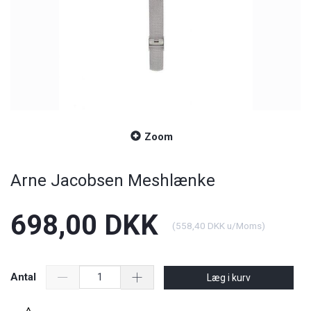
Zoom
Arne Jacobsen Meshlænke
698,00 DKK
(
558,40 DKK
u/Moms
)
Antal
Læg i kurv