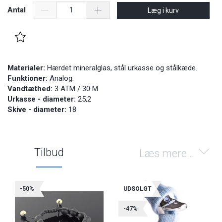
Antal
Læg i kurv
Materialer:
Hærdet mineralglas, stål urkasse og stålkæde.
Funktioner:
Analog.
Vandtæthed:
3 ATM / 30 M
Urkasse - diameter:
25,2
Skive - diameter:
18
Tilbud
Læs mere...
-50%
UDSOLGT
-47%