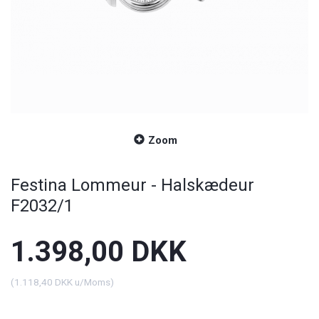
Zoom
Festina Lommeur - Halskædeur
F2032/1
1.398,00 DKK
(
1.118,40 DKK
u/Moms
)