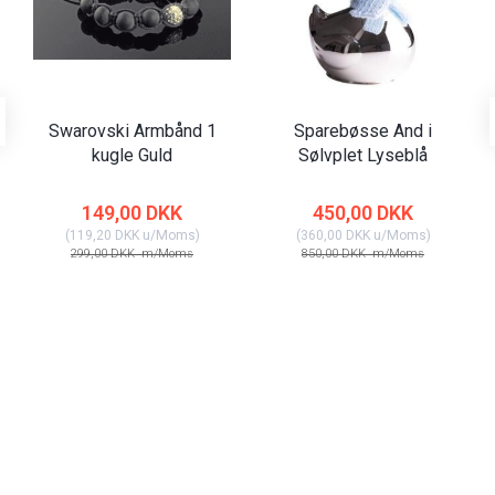
Swarovski Armbånd 1
Sparebøsse And i
kugle Guld
Sølvplet Lyseblå
149,00 DKK
450,00 DKK
(
119,20 DKK
u/Moms
)
(
360,00 DKK
u/Moms
)
299,00 DKK
m/Moms
850,00 DKK
m/Moms