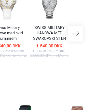
iss Military
SWISS MILITARY
SWISS MILITARY
owa med hvid
HANOWA MED
HANOWA MED DAG
gummirem
SWAROVSKI STEN
DATO
540,00 DKK
1.540,00 DKK
2.170,00 DKK
,00 DKK
u/Moms
)
(
1.232,00 DKK
u/Moms
)
(
1.736,00 DKK
u/Moms
)
00 DKK
m/Moms
2.200,00 DKK
m/Moms
3.100,00 DKK
m/Mom