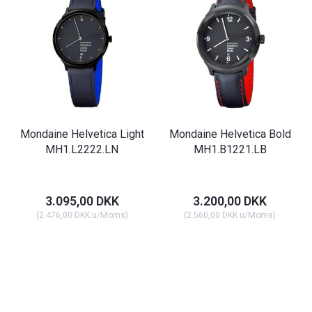
Mondaine Helvetica Light
Mondaine Helvetica Bold
MH1.L2222.LN
MH1.B1221.LB
3.095,00 DKK
3.200,00 DKK
(
2.476,00 DKK
u/Moms
)
(
2.560,00 DKK
u/Moms
)