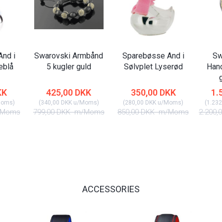
nd i
Swarovski Armbånd
Sparebøsse And i
Sw
eblå
5 kugler guld
Sølvplet Lyserød
Han
KK
425,00 DKK
350,00 DKK
1.
Moms
)
(
340,00 DKK
u/Moms
)
(
280,00 DKK
u/Moms
)
(
1.232
Moms
799,00 DKK
m/Moms
850,00 DKK
m/Moms
2.200,
ACCESSORIES