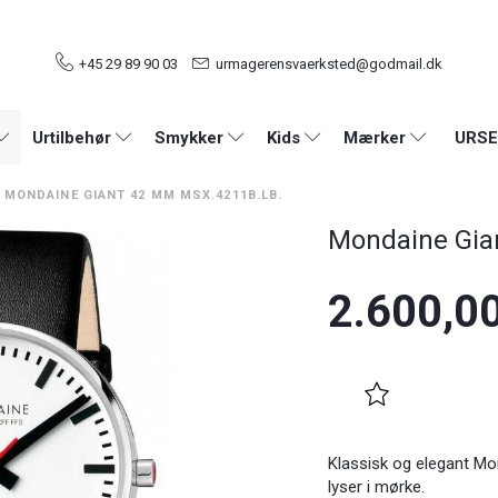
+45 29 89 90 03
urmagerensvaerksted@godmail.dk
URSE
Urtilbehør
Smykker
Kids
Mærker
MONDAINE GIANT 42 MM MSX.4211B.LB.
Mondaine Gia
2.600,0
Klassisk og elegant Mon
lyser i mørke.