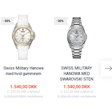
-30%
-30%
-
Swiss Military Hanowa
SWISS MILITARY
med hvid gummirem
HANOWA MED
SWAROVSKI STEN
1.540,00 DKK
1.540,00 DKK
(
1.232,00 DKK
u/Moms
)
(
1.232,00 DKK
u/Moms
)
2.200,00 DKK
m/Moms
2.200,00 DKK
m/Moms