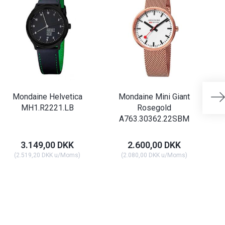
Mondaine Helvetica
Mondaine Mini Giant
MH1.R2221.LB
Rosegold
A763.30362.22SBM
3.149,00 DKK
2.600,00 DKK
(
2.519,20 DKK
u/Moms
)
(
2.080,00 DKK
u/Moms
)