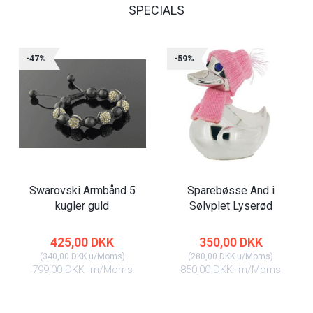
SPECIALS
-47%
-59%
Swarovski Armbånd 5
Sparebøsse And i
kugler guld
Sølvplet Lyserød
425,00 DKK
350,00 DKK
(
340,00 DKK
u/Moms
)
(
280,00 DKK
u/Moms
)
799,00 DKK
m/Moms
850,00 DKK
m/Moms