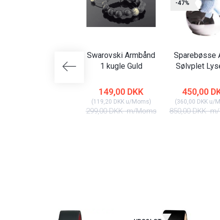
-47%
Swarovski Armbånd
Sparebøsse A
1 kugle Guld
Sølvplet Lys
149,00 DKK
450,00 D
(
119,20 DKK
u/Moms
)
(
360,00 DKK
u/
299,00 DKK
m/Moms
850,00 DKK
m/