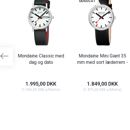
UDSOLGT
Mondaine Classic med
Mondaine Mini Giant 35
dag og dato
mm med sort læderrem -
1.995,00 DKK
1.849,00 DKK
(
1.596,00 DKK
u/Moms
)
(
1.479,20 DKK
u/Moms
)