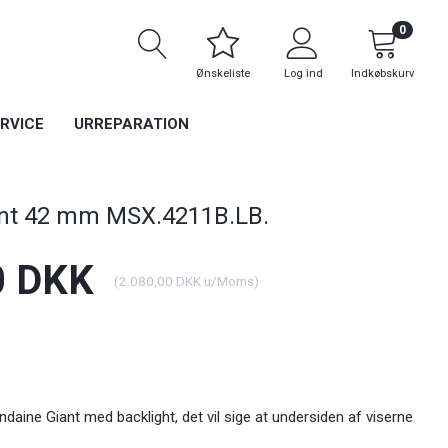
0
Ønskeliste
Log ind
Indkøbskurv
RVICE
URREPARATION
nt 42 mm MSX.4211B.LB.
0 DKK
(
2.080,00 DKK
u/Moms
)
daine Giant med backlight, det vil sige at undersiden af viserne