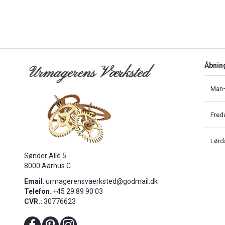
Åbnin
Man–
Fred
Lørd
Sønder Allé 5
8000 Aarhus C
Email
:
urmagerensvaerksted@godmail.dk
Telefon
: +45 29 89 90 03
CVR.:
30776623