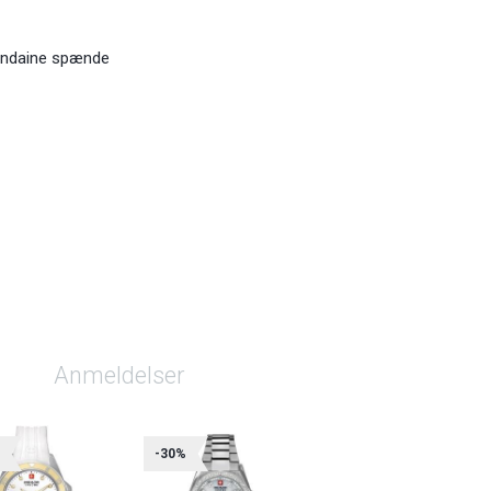
ondaine spænde
Anmeldelser
%
-30%
-30%