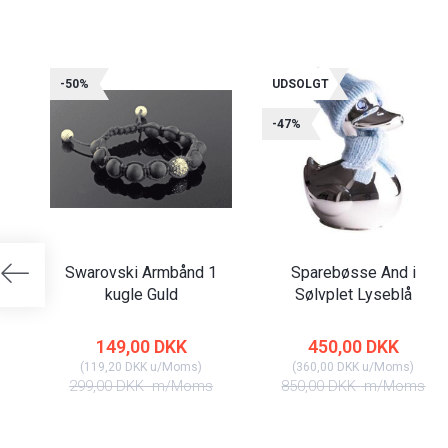
-50%
UDSOLGT
-47%
Swarovski Armbånd 1
Sparebøsse And i
kugle Guld
Sølvplet Lyseblå
149,00 DKK
450,00 DKK
(
119,20 DKK
u/Moms
)
(
360,00 DKK
u/Moms
)
299,00 DKK
m/Moms
850,00 DKK
m/Moms