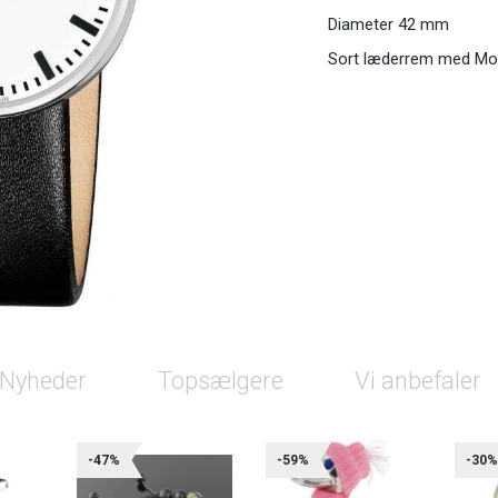
Diameter 42 mm
Sort læderrem med M
Nyheder
Topsælgere
Vi anbefaler
-47%
-59%
-30