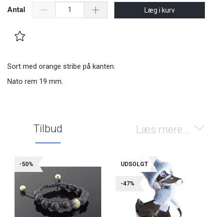
Antal
Læg i kurv
Sort med orange stribe på kanten.
Nato rem 19 mm.
Tilbud
Læs mere...
-50%
UDSOLGT
-47%