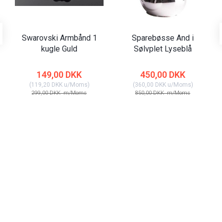
Swarovski Armbånd 1
Sparebøsse And i
kugle Guld
Sølvplet Lyseblå
149,00 DKK
450,00 DKK
(
119,20 DKK
u/Moms
)
(
360,00 DKK
u/Moms
)
299,00 DKK
m/Moms
850,00 DKK
m/Moms