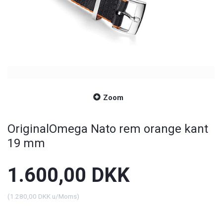
Zoom
OriginalOmega Nato rem orange kant
19 mm
1.600,00 DKK
(
1.280,00 DKK
u/Moms
)