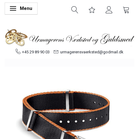
Menu
Skifte navigation
+45 29 89 90 03
urmagerensvaerksted@godmail.dk