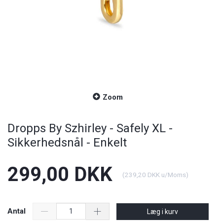
Zoom
Dropps By Szhirley - Safely XL -
Sikkerhedsnål - Enkelt
299,00 DKK
(
239,20 DKK
u/Moms
)
Antal
Læg i kurv