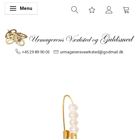
Menu
Skifte navigation
+45 29 89 90 03
urmagerensvaerksted@godmail.dk