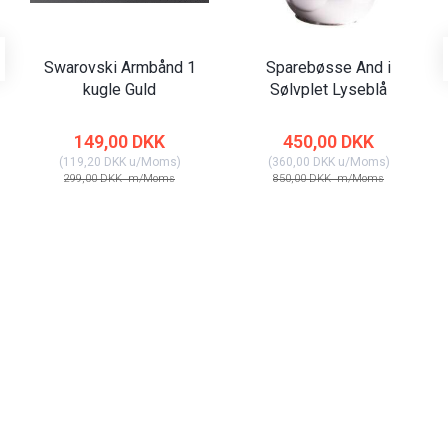
Swarovski Armbånd 1
Sparebøsse And i
kugle Guld
Sølvplet Lyseblå
149,00 DKK
450,00 DKK
(
119,20 DKK
u/Moms
)
(
360,00 DKK
u/Moms
)
299,00 DKK
m/Moms
850,00 DKK
m/Moms