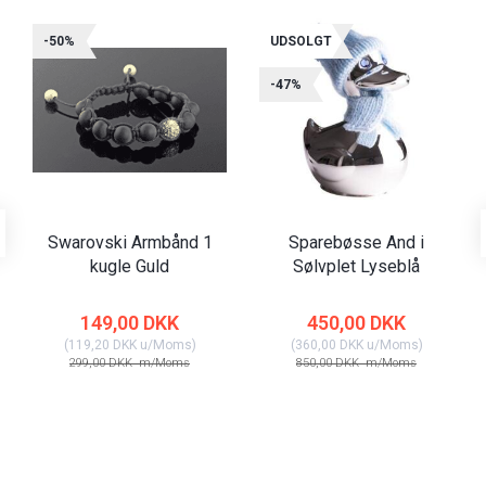
-50%
UDSOLGT
-47%
Swarovski Armbånd 1
Sparebøsse And i
kugle Guld
Sølvplet Lyseblå
149,00 DKK
450,00 DKK
(
119,20 DKK
u/Moms
)
(
360,00 DKK
u/Moms
)
299,00 DKK
m/Moms
850,00 DKK
m/Moms