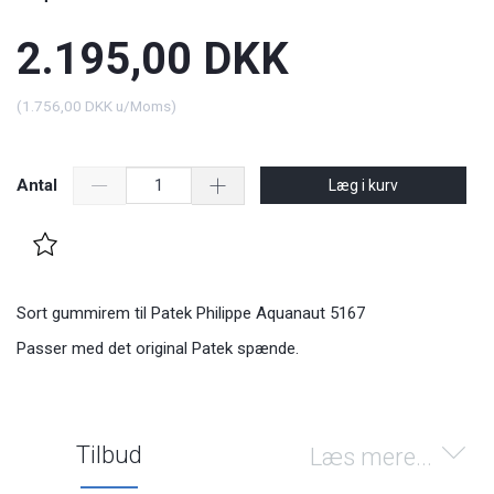
2.195,00 DKK
(
1.756,00 DKK
u/Moms
)
Antal
Læg i kurv
Sort gummirem til Patek Philippe Aquanaut 5167
Passer med det original Patek spænde.
Tilbud
Læs mere...