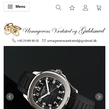
Menu
Skifte navigation
+45 29 89 90 03
urmagerensvaerksted@godmail.dk