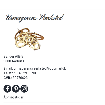
Sønder Allé 5
8000 Aarhus C
Email
:
urmagerensvaerksted@godmail.dk
Telefon
: +45 29 89 90 03
CVR.:
30776623
Åbningstider