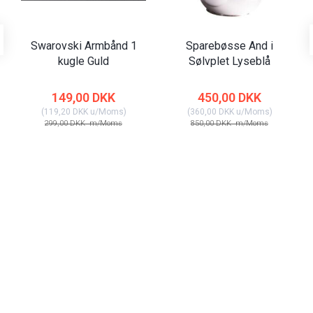
Swarovski Armbånd 1
Sparebøsse And i
kugle Guld
Sølvplet Lyseblå
149,00 DKK
450,00 DKK
(
119,20 DKK
u/Moms
)
(
360,00 DKK
u/Moms
)
299,00 DKK
m/Moms
850,00 DKK
m/Moms