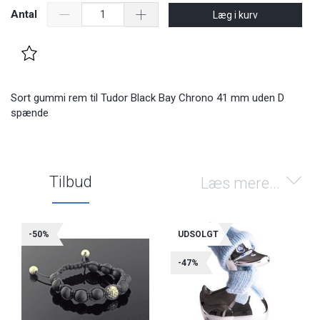
Antal
Læg i kurv
Sort gummi rem til Tudor Black Bay Chrono 41 mm uden D
spænde
Tilbud
Læs mere...
-50%
UDSOLGT
-47%