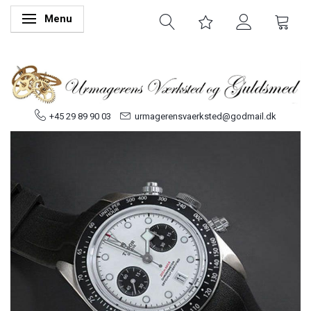
Menu
Skifte navigation
+45 29 89 90 03
urmagerensvaerksted@godmail.dk