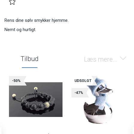
Rens dine sølv smykker hjemme.
Nemt og hurtigt.
Tilbud
Læs mere...
-50%
UDSOLGT
-47%