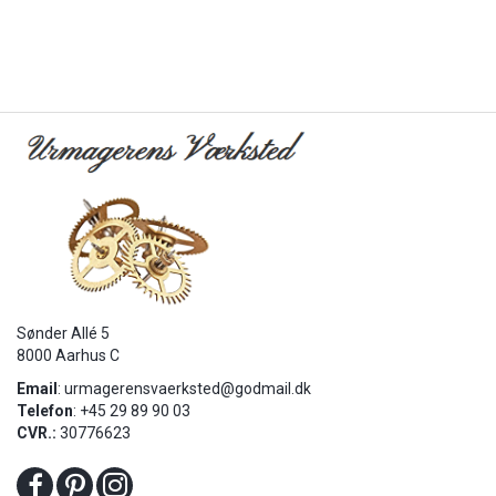
Sønder Allé 5
8000 Aarhus C
Email
:
urmagerensvaerksted@godmail.dk
Telefon
: +45 29 89 90 03
CVR.:
30776623