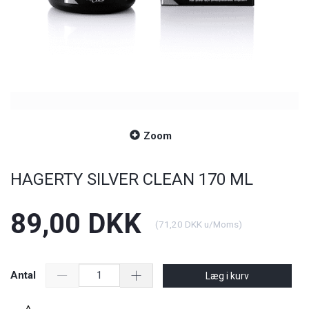
Zoom
HAGERTY SILVER CLEAN 170 ML
89,00 DKK
(
71,20 DKK
u/Moms
)
Antal
Læg i kurv