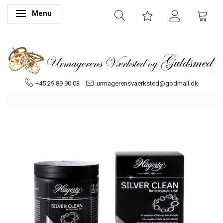
Menu
Skifte navigation
+45 29 89 90 03
urmagerensvaerksted@godmail.dk