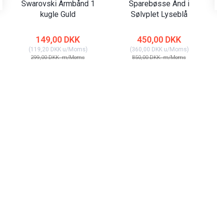
Swarovski Armbånd 1
Sparebøsse And i
kugle Guld
Sølvplet Lyseblå
149,00 DKK
450,00 DKK
(
119,20 DKK
u/Moms
)
(
360,00 DKK
u/Moms
)
299,00 DKK
m/Moms
850,00 DKK
m/Moms