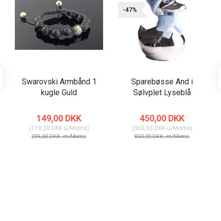
-47%
Swarovski Armbånd 1
Sparebøsse And i
kugle Guld
Sølvplet Lyseblå
149,00 DKK
450,00 DKK
(
119,20 DKK
u/Moms
)
(
360,00 DKK
u/Moms
)
299,00 DKK
m/Moms
850,00 DKK
m/Moms