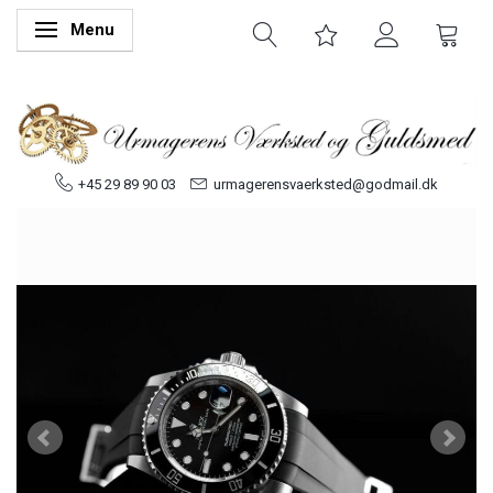
Menu
Skifte navigation
+45 29 89 90 03
urmagerensvaerksted@godmail.dk