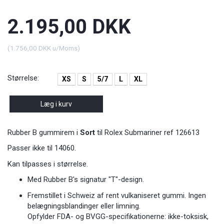
2.195,00 DKK
(
1.756,00 DKK
u/Moms
)
Størrelse:
XS
S
5/7
L
XL
Læg i kurv
Rubber B gummirem i
Sort
til Rolex Submariner ref 126613
Passer ikke til 14060.
Kan tilpasses i størrelse.
Med Rubber B's signatur "T"-design.
Fremstillet i Schweiz af rent vulkaniseret gummi. Ingen
belægningsblandinger eller limning.
Opfylder FDA- og BVGG-specifikationerne: ikke-toksisk,