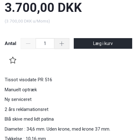
3.700,00 DKK
(
3.700,00 DKK
u/Moms
)
Antal
Læg i kurv
Tissot visodate PR 516
Manuelt optræk
Ny serviceret
2 års reklamationsret
Blå skive med lidt patina
Diameter : 34,6 mm. Uden krone, med krone 37 mm.
Tykkelse : 10,16 mm