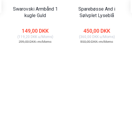
Swarovski Armbånd 1
Sparebøsse And i
kugle Guld
Sølvplet Lyseblå
149,00 DKK
450,00 DKK
(
119,20 DKK
u/Moms
)
(
360,00 DKK
u/Moms
)
299,00 DKK
m/Moms
850,00 DKK
m/Moms