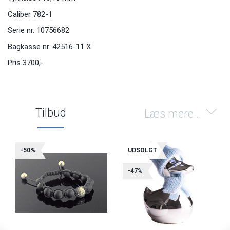
Caliber 782-1
Serie nr. 10756682
Bagkasse nr. 42516-11 X
Pris 3700,-
Tilbud
Læs mere...
-50%
UDSOLGT
-47%