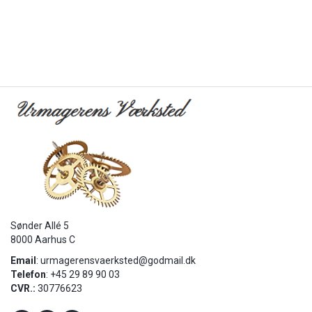
Sønder Allé 5
8000 Aarhus C
Email
:
urmagerensvaerksted@godmail.dk
Telefon
: +45 29 89 90 03
CVR.:
30776623