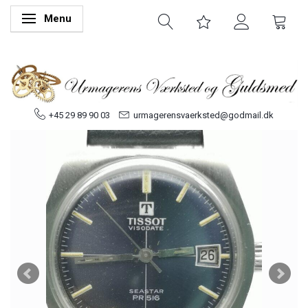
Menu
Skifte navigation
+45 29 89 90 03
urmagerensvaerksted@godmail.dk