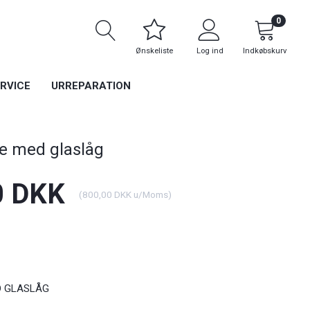
0
Ønskeliste
Log ind
Indkøbskurv
RVICE
URREPARATION
re med glaslåg
0 DKK
(
800,00 DKK
u/Moms
)
D GLASLÅG