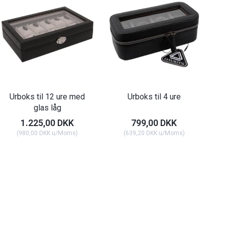
Urboks til 12 ure med
Urboks til 4 ure
glas låg
1.225,00 DKK
799,00 DKK
(
980,00 DKK
u/Moms
)
(
639,20 DKK
u/Moms
)