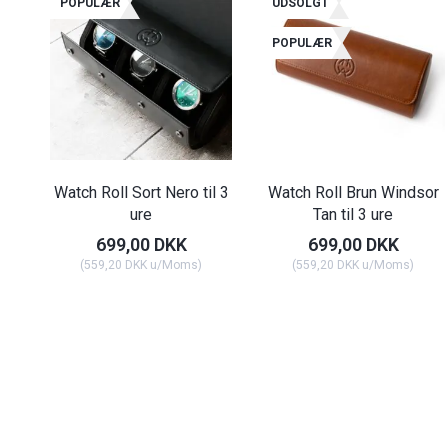
POPULÆR
UDSOLGT
POPULÆR
Watch Roll Sort Nero til 3
Watch Roll Brun Windsor
ure
Tan til 3 ure
699,00 DKK
699,00 DKK
(
559,20 DKK
u/Moms
)
(
559,20 DKK
u/Moms
)