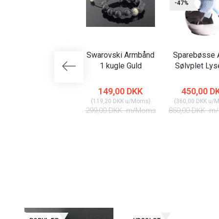
-47%
Swarovski Armbånd
Sparebøsse A
1 kugle Guld
Sølvplet Lys
149,00 DKK
450,00 D
(
119,20 DKK
u/Moms
)
(
360,00 DKK
u/
299,00 DKK
m/Moms
850,00 DKK
m/