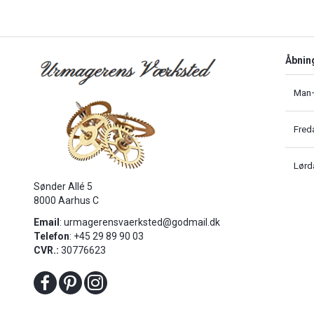
Åbnin
Man–
Fred
Lørd
Sønder Allé 5
8000 Aarhus C
Email
:
urmagerensvaerksted@godmail.dk
Telefon
: +45 29 89 90 03
CVR.:
30776623