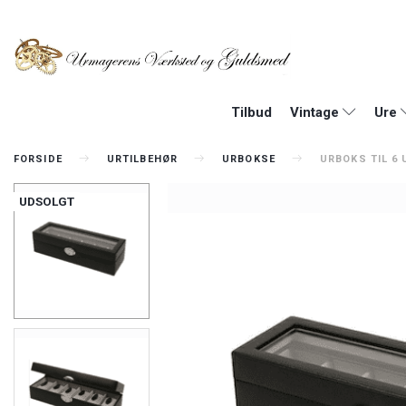
Tilbud
Vintage
Ure
FORSIDE
URTILBEHØR
URBOKSE
URBOKS TIL 6
UDSOLGT