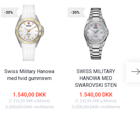
-30%
-30%
-
Swiss Military Hanowa
SWISS MILITARY
med hvid gummirem
HANOWA MED
SWAROVSKI STEN
1.540,00 DKK
1.540,00 DKK
(
1.232,00 DKK
u/Moms
)
(
1.232,00 DKK
u/Moms
)
2.200,00 DKK
m/Moms
2.200,00 DKK
m/Moms