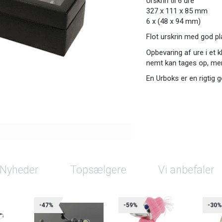
Urskrin til 6 ure
327 x 111 x 85 mm
6 x (48 x 94 mm)
Flot urskrin med god pla
Opbevaring af ure i et 
nemt kan tages op, men
En Urboks er en rigtig 
Nyheder
Topsælgere
Vi anbefaler
-47%
-59%
-30