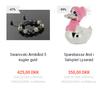
-47%
-59%
Swarovski Armbånd 5
Sparebøsse And i
kugler guld
Sølvplet Lyserød
425,00 DKK
350,00 DKK
(
340,00 DKK
u/Moms
)
(
280,00 DKK
u/Moms
)
799,00 DKK
m/Moms
850,00 DKK
m/Moms