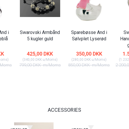
nd i
Swarovski Armbånd
Sparebøsse And i
Sw
eblå
5 kugler guld
Sølvplet Lyserød
Han
KK
425,00 DKK
350,00 DKK
1.
Moms
)
(
340,00 DKK
u/Moms
)
(
280,00 DKK
u/Moms
)
(
1.232
Moms
799,00 DKK
m/Moms
850,00 DKK
m/Moms
2.200,
ACCESSORIES