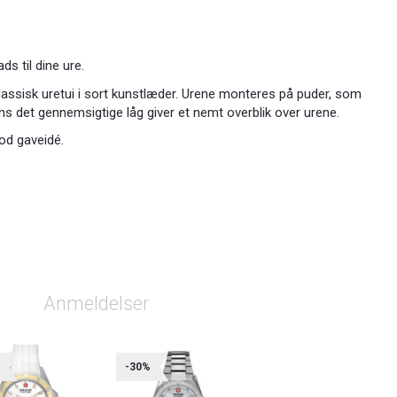
ds til dine ure.
klassisk uretui i sort kunstlæder. Urene monteres på puder, som
s det gennemsigtige låg giver et nemt overblik over urene.
god gaveidé.
Anmeldelser
%
-30%
-30%