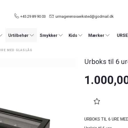
+45 29 89 90 03
urmagerensvaerksted@godmail.dk
URSE
Urtilbehør
Smykker
Kids
Mærker
 URE MED GLASLÅG
Urboks til 6 u
1.000,0
URBOKS TIL 6 URE ME