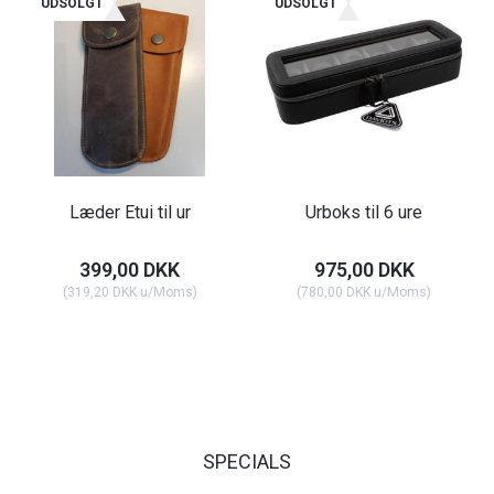
UDSOLGT
UDSOLGT
Læder Etui til ur
Urboks til 6 ure
399,00 DKK
975,00 DKK
(
319,20 DKK
u/Moms
)
(
780,00 DKK
u/Moms
)
SPECIALS