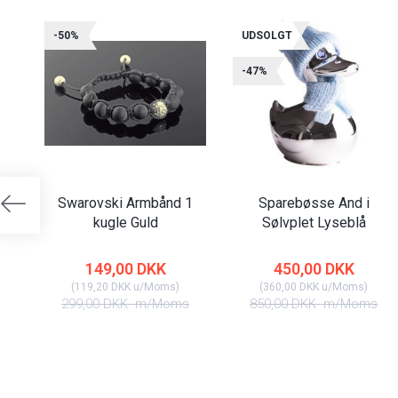
-50%
UDSOLGT
-47%
Swarovski Armbånd 1
Sparebøsse And i
kugle Guld
Sølvplet Lyseblå
149,00 DKK
450,00 DKK
(
119,20 DKK
u/Moms
)
(
360,00 DKK
u/Moms
)
299,00 DKK
m/Moms
850,00 DKK
m/Moms