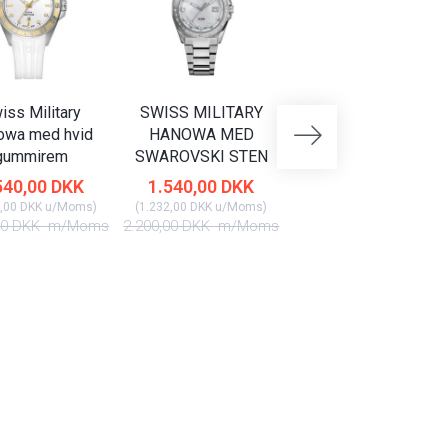
iss Military
SWISS MILITARY
SWISS MILITARY
owa med hvid
HANOWA MED
HANOWA MED DAG
gummirem
SWAROVSKI STEN
DATO
540,00 DKK
1.540,00 DKK
2.170,00 DKK
,00 DKK
u/Moms
)
(
1.232,00 DKK
u/Moms
)
(
1.736,00 DKK
u/Moms
)
00 DKK
m/Moms
2.200,00 DKK
m/Moms
3.100,00 DKK
m/Mom