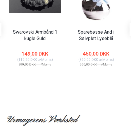
Swarovski Armbånd 1
Sparebøsse And i
kugle Guld
Sølvplet Lyseblå
149,00 DKK
450,00 DKK
(
119,20 DKK
u/Moms
)
(
360,00 DKK
u/Moms
)
299,00 DKK
m/Moms
850,00 DKK
m/Moms