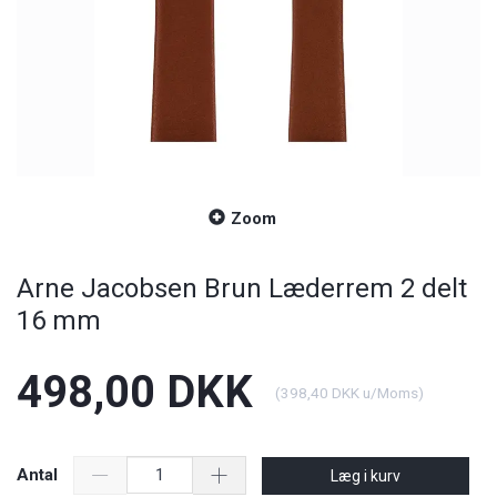
Zoom
Arne Jacobsen Brun Læderrem 2 delt
16 mm
498,00 DKK
(
398,40 DKK
u/Moms
)
Antal
Læg i kurv