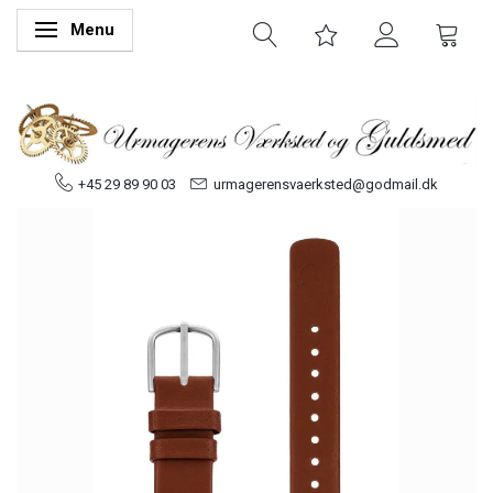
Menu
Skifte navigation
+45 29 89 90 03
urmagerensvaerksted@godmail.dk