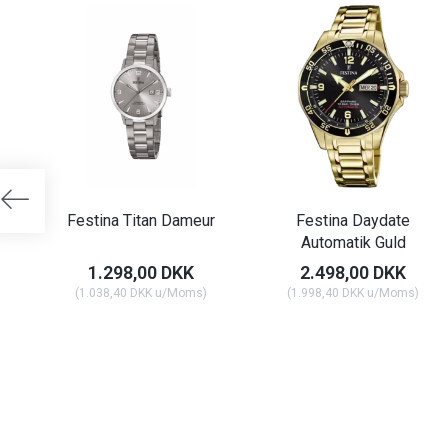
Festina Titan Dameur
Festina Daydate
Automatik Guld
1.298,00 DKK
2.498,00 DKK
(
1.038,40 DKK
u/Moms
)
(
1.998,40 DKK
u/Moms
)