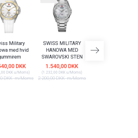
iss Military
SWISS MILITARY
SWISS MILITARY
owa med hvid
HANOWA MED
HANOWA MED DAG
gummirem
SWAROVSKI STEN
DATO
540,00 DKK
1.540,00 DKK
2.170,00 DKK
,00 DKK
u/Moms
)
(
1.232,00 DKK
u/Moms
)
(
1.736,00 DKK
u/Moms
)
00 DKK
m/Moms
2.200,00 DKK
m/Moms
3.100,00 DKK
m/Mom