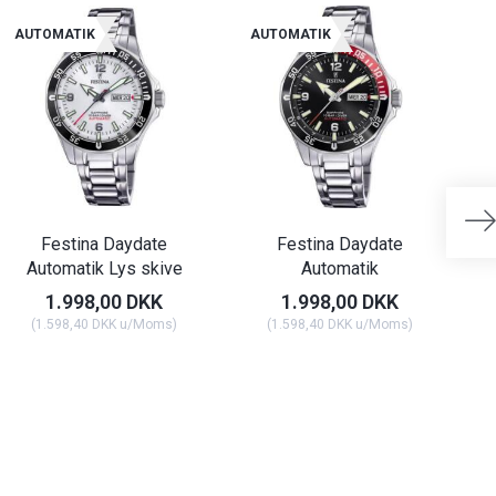
AUTOMATIK
AUTOMATIK
Festina Daydate
Festina Daydate
Fe
Automatik Lys skive
Automatik
1.998,00 DKK
1.998,00 DKK
(
1.598,40 DKK
u/Moms
)
(
1.598,40 DKK
u/Moms
)