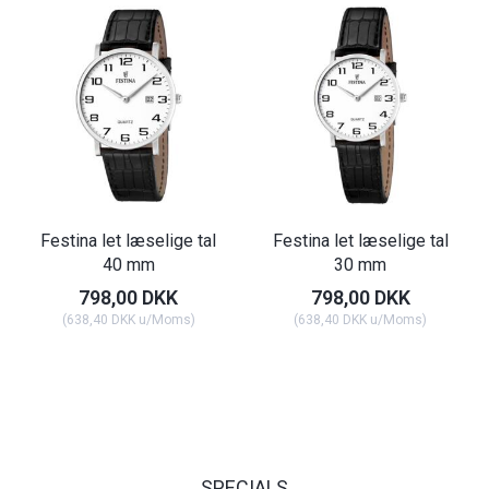
Festina let læselige tal
Festina let læselige tal
40 mm
30 mm
798,00 DKK
798,00 DKK
(
638,40 DKK
u/Moms
)
(
638,40 DKK
u/Moms
)
SPECIALS