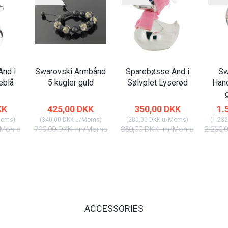
nd i
Swarovski Armbånd
Sparebøsse And i
Sw
eblå
5 kugler guld
Sølvplet Lyserød
Han
KK
425,00 DKK
350,00 DKK
1.
Moms
)
(
340,00 DKK
u/Moms
)
(
280,00 DKK
u/Moms
)
(
1.232
Moms
799,00 DKK
m/Moms
850,00 DKK
m/Moms
2.200,
ACCESSORIES