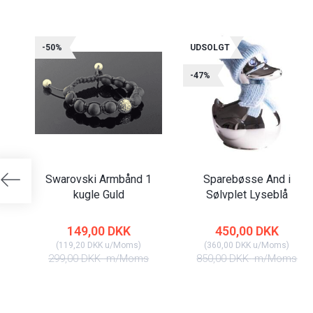
-50%
UDSOLGT
-47%
Swarovski Armbånd 1
Sparebøsse And i
kugle Guld
Sølvplet Lyseblå
149,00 DKK
450,00 DKK
(
119,20 DKK
u/Moms
)
(
360,00 DKK
u/Moms
)
299,00 DKK
m/Moms
850,00 DKK
m/Moms