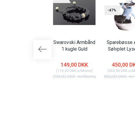
-47%
Swarovski Armbånd
Sparebøsse A
1 kugle Guld
Sølvplet Lys
149,00 DKK
450,00 D
(
119,20 DKK
u/Moms
)
(
360,00 DKK
u/
299,00 DKK
m/Moms
850,00 DKK
m/