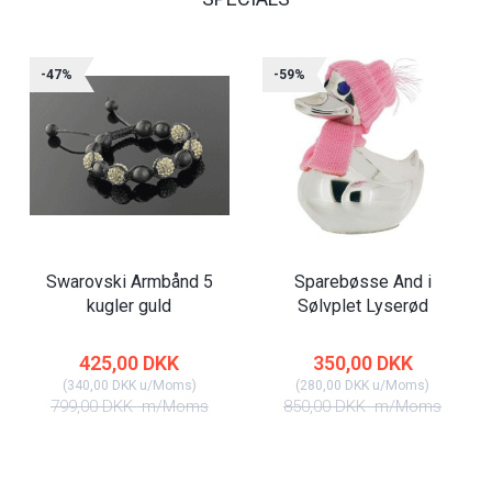
-47%
-59%
Swarovski Armbånd 5
Sparebøsse And i
kugler guld
Sølvplet Lyserød
425,00 DKK
350,00 DKK
(
340,00 DKK
u/Moms
)
(
280,00 DKK
u/Moms
)
799,00 DKK
m/Moms
850,00 DKK
m/Moms