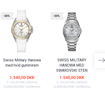
-30%
-30%
-
Swiss Military Hanowa
SWISS MILITARY
med hvid gummirem
HANOWA MED
SWAROVSKI STEN
1.540,00 DKK
1.540,00 DKK
(
1.232,00 DKK
u/Moms
)
(
1.232,00 DKK
u/Moms
)
2.200,00 DKK
m/Moms
2.200,00 DKK
m/Moms