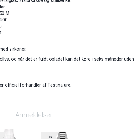
eralglas, stålurkasse og stållænke.
ar.
 50 M
4,00
0
0
med zirkoner.
sollys, og når det er fuldt opladet kan det køre i seks måneder uden
officiel forhandler af Festina ure.
Anmeldelser
%
-30%
-30%