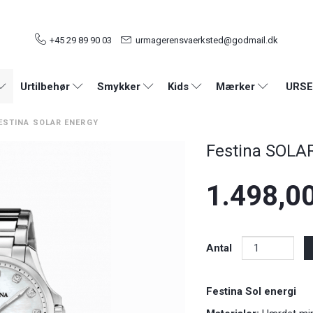
+45 29 89 90 03
urmagerensvaerksted@godmail.dk
URSE
Urtilbehør
Smykker
Kids
Mærker
ESTINA SOLAR ENERGY
Festina SOLA
1.498,0
Antal
Festina Sol energi