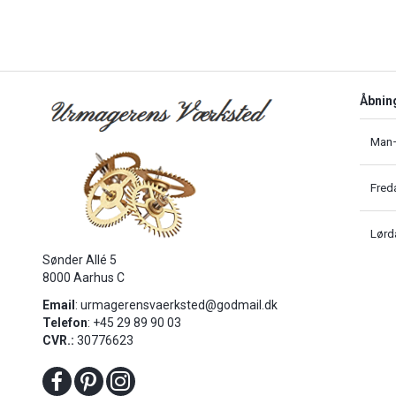
Åbnin
Man–
Fred
Lørd
Sønder Allé 5
8000 Aarhus C
Email
:
urmagerensvaerksted@godmail.dk
Telefon
: +45 29 89 90 03
CVR.:
30776623