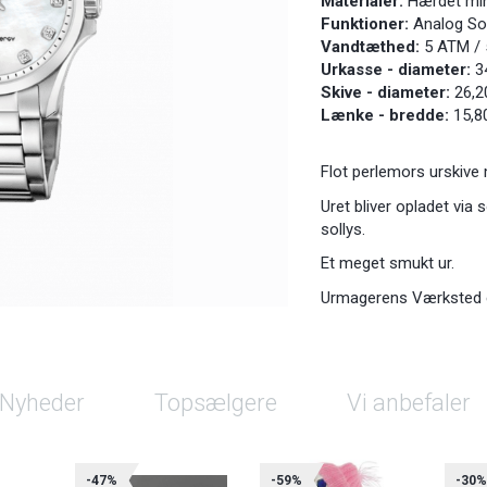
Materialer:
Hærdet min
Funktioner:
Analog Sol
Vandtæthed:
5 ATM /
Urkasse - diameter:
3
Skive - diameter:
26,2
Lænke - bredde:
15,8
Flot perlemors urskive 
Uret bliver opladet via 
sollys.
Et meget smukt ur.
Urmagerens Værksted er 
Nyheder
Topsælgere
Vi anbefaler
-47%
-59%
-30