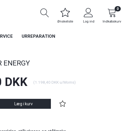
0
Ønskeliste
Log ind
Indkøbskurv
RVICE
URREPARATION
R ENERGY
0 DKK
(
1.198,40 DKK
u/Moms
)
Læg i kurv