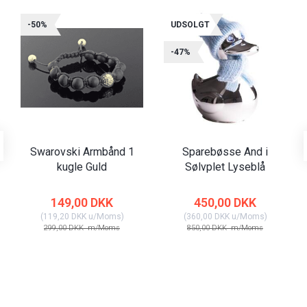
-50%
UDSOLGT
-47%
Swarovski Armbånd 1
Sparebøsse And i
kugle Guld
Sølvplet Lyseblå
149,00 DKK
450,00 DKK
(
119,20 DKK
u/Moms
)
(
360,00 DKK
u/Moms
)
299,00 DKK
m/Moms
850,00 DKK
m/Moms