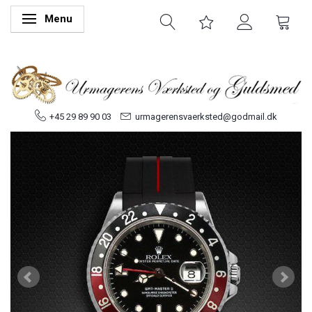
Menu
Skifte navigation
+45 29 89 90 03
urmagerensvaerksted@godmail.dk