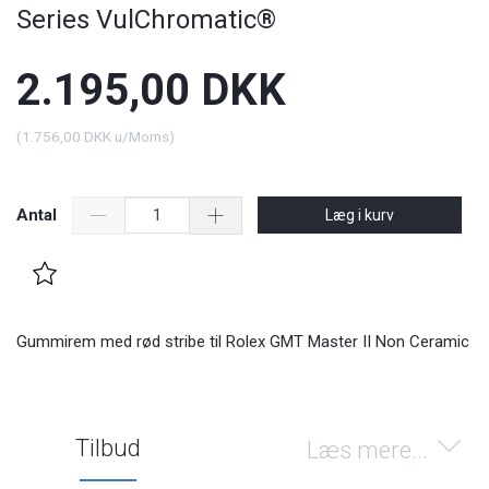
Series VulChromatic®
2.195,00 DKK
(
1.756,00 DKK
u/Moms
)
Antal
Læg i kurv
Gummirem med rød stribe til Rolex GMT Master II Non Ceramic
Tilbud
Læs mere...