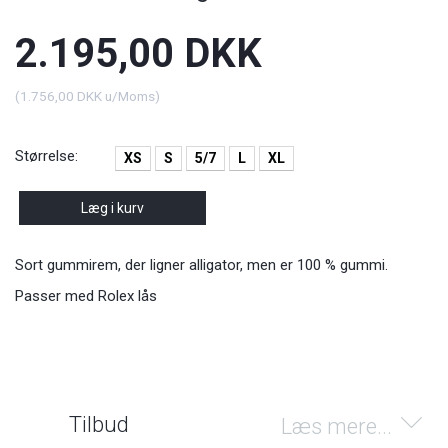
2.195,00 DKK
(
1.756,00 DKK
u/Moms
)
Størrelse:
XS
S
5/7
L
XL
Læg i kurv
Sort gummirem, der ligner alligator, men er 100 % gummi.
Passer med Rolex lås
Tilbud
Læs mere...