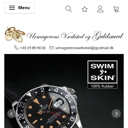
Menu
Skifte navigation
+45 29 89 90 03
urmagerensvaerksted@godmail.dk