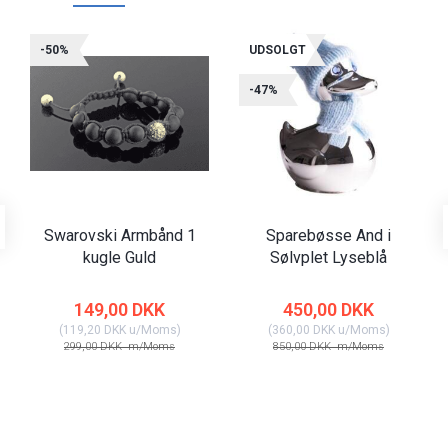
-50%
UDSOLGT
-47%
Swarovski Armbånd 1
Sparebøsse And i
kugle Guld
Sølvplet Lyseblå
149,00 DKK
450,00 DKK
(
119,20 DKK
u/Moms
)
(
360,00 DKK
u/Moms
)
299,00 DKK
m/Moms
850,00 DKK
m/Moms