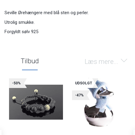
Seville Ørehængere med blå sten og perler.
Utrolig smukke.
Forgyldt sølv 925
Tilbud
Læs mere...
-50%
UDSOLGT
-47%