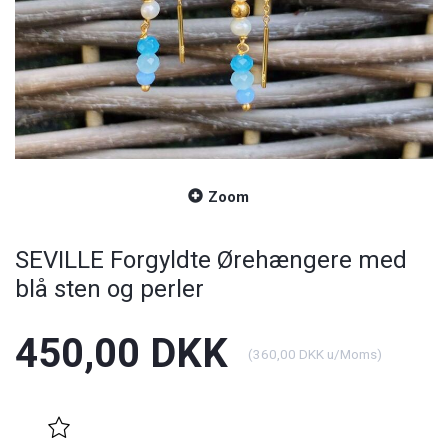
Zoom
SEVILLE Forgyldte Ørehængere med
blå sten og perler
450,00 DKK
(
360,00 DKK
u/Moms
)