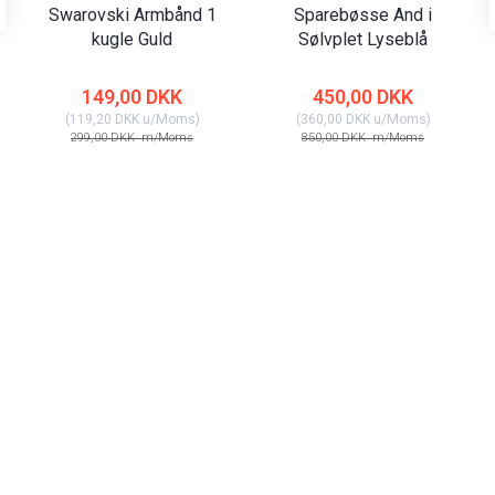
Swarovski Armbånd 1
Sparebøsse And i
kugle Guld
Sølvplet Lyseblå
149,00 DKK
450,00 DKK
(
119,20 DKK
u/Moms
)
(
360,00 DKK
u/Moms
)
299,00 DKK
m/Moms
850,00 DKK
m/Moms