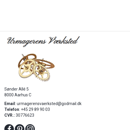
Sønder Allé 5
8000 Aarhus C
Email
:
urmagerensvaerksted@godmail.dk
Telefon
: +45 29 89 90 03
CVR.:
30776623