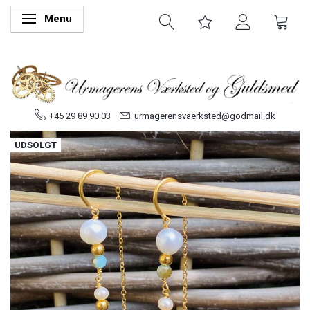
Menu
Skifte navigation
+45 29 89 90 03
urmagerensvaerksted@godmail.dk
UDSOLGT