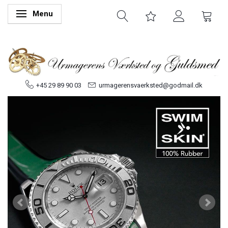
Menu
Skifte navigation
+45 29 89 90 03
urmagerensvaerksted@godmail.dk