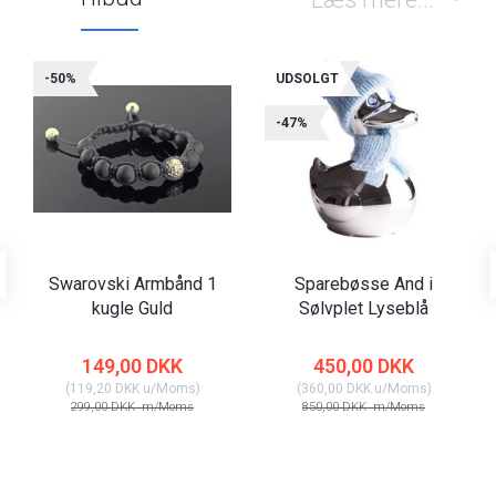
-50%
UDSOLGT
-47%
Swarovski Armbånd 1
Sparebøsse And i
kugle Guld
Sølvplet Lyseblå
149,00 DKK
450,00 DKK
(
119,20 DKK
u/Moms
)
(
360,00 DKK
u/Moms
)
299,00 DKK
m/Moms
850,00 DKK
m/Moms