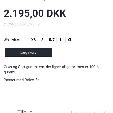
2.195,00 DKK
(
1.756,00 DKK
u/Moms
)
Størrelse:
XS
S
5/7
L
XL
Læg i kurv
Grøn og Sort gummirem, der ligner alligator, men er 100 %
gummi.
Passer med Rolex lås
Tilbud
Læs mere...