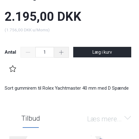
2.195,00 DKK
(
1.756,00 DKK
u/Moms
)
Antal
Læg i kurv
Sort gummirem til Rolex Yachtmaster 40 mm med D Spænde
Tilbud
Læs mere...