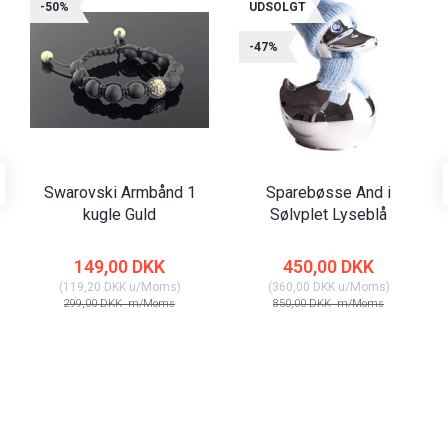
-50%
UDSOLGT
-47%
Swarovski Armbånd 1
Sparebøsse And i
kugle Guld
Sølvplet Lyseblå
149,00 DKK
450,00 DKK
(
119,20 DKK
u/Moms
)
(
360,00 DKK
u/Moms
)
299,00 DKK
m/Moms
850,00 DKK
m/Moms