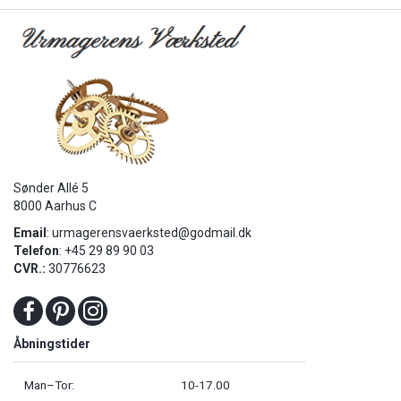
Sønder Allé 5
8000 Aarhus C
Email
:
urmagerensvaerksted@godmail.dk
Telefon
: +45 29 89 90 03
CVR.:
30776623
Åbningstider
Man–Tor:
10-17.00