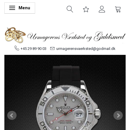
Menu
Skifte navigation
+45 29 89 90 03
urmagerensvaerksted@godmail.dk