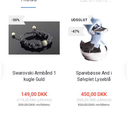
-50%
UDSOLGT
-47%
Swarovski Armbånd 1
Sparebøsse And i
kugle Guld
Sølvplet Lyseblå
149,00 DKK
450,00 DKK
(
119,20 DKK
u/Moms
)
(
360,00 DKK
u/Moms
)
299,00 DKK
m/Moms
850,00 DKK
m/Moms