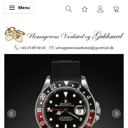
Menu
Skifte navigation
+45 29 89 90 03
urmagerensvaerksted@godmail.dk