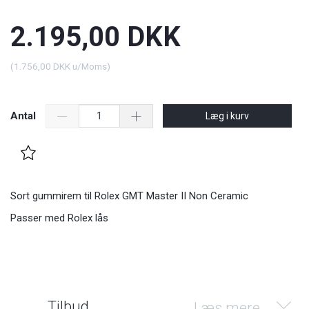
2.195,00 DKK
(
1.756,00 DKK
u/Moms
)
Antal
Læg i kurv
Sort gummirem til Rolex GMT Master II Non Ceramic
Passer med Rolex lås
Tilbud
Læs mere...